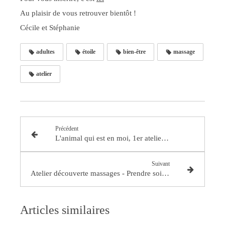
Au plaisir de vous retrouver bientôt !
Cécile et Stéphanie
adultes
étoile
bien-être
massage
atelier
Précédent
L'animal qui est en moi, 1er atelier parents enfants yoga et massages
Suivant
Atelier découverte massages - Prendre soin de ses racines
Articles similaires