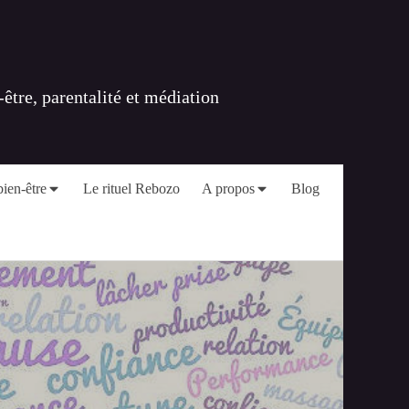
tre, parentalité et médiation
ien-être
Le rituel Rebozo
A propos
Blog