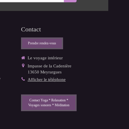
Contact
Prendre rendez-vous
Le voyage intérieur
Impasse de la Cadenière
13650
Meyrargues
e
Afficher le téléphone
Contact Yoga * Relaxation *
Voyages sonores * Méditation