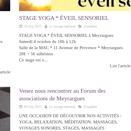
STAGE YOGA * ÉVEIL SENSORIEL
24 Sep 2025
Le voyage intérieur
Actualités
STAGE YOGA * ÉVEIL SENSORIEL à Meyrargues
es
Samedi 4 octobre de 10h à 12h
Salle de la MAC * 11 Avenue de Provence * Meyrargues
20€ + 5€ adhésion
Ce stage est o...
Lire l'article
article
Venez nous rencontrer au Forum des
associations de Meyrargues
04 Sep 2025
Le voyage intérieur
Actualités
UNE OCCASION DE DÉCOUVRIR NOS ACTIVITÉS :
YOGA, RELAXATION, MÉDITATION, MASSAGES,
VOYAGES SONORES, STAGES, MASSAGES