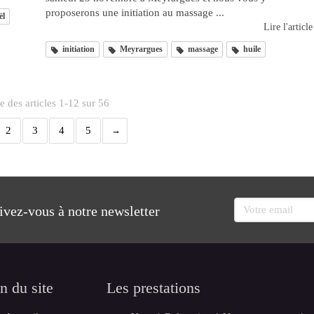
proposerons une initiation au massage ...
ël
Lire l'article
initiation
Meyrargues
massage
huile
e des articles 1-12 sur 56
2
3
4
5
Votre email
rivez-vous à notre newsletter
n du site
Les prestations