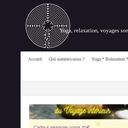
Yoga, relaxation, voyages so
Accueil
Qui sommes-nous ?
Yoga * Relaxation *