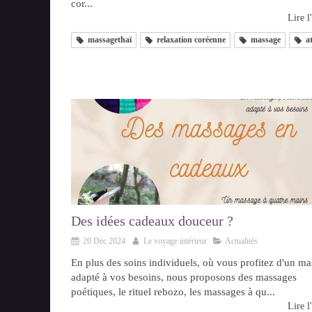
cor...
Lire l'
massagethaï
relaxation coréenne
massage
at
Des idées cadeaux douceur ?
20 Déc 2024
Le voyage intérieur
Actualités
En plus des soins individuels, où vous profitez d'un m
adapté à vos besoins, nous proposons des massages
poétiques, le rituel rebozo, les massages à qu...
Lire l'