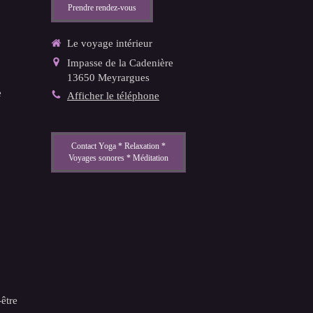
Prendre rendez-vous
Le voyage intérieur
Impasse de la Cadenière
13650
Meyrargues
e
Afficher le téléphone
Contact Yoga * Relaxation *
Voyages sonores * Méditation
être