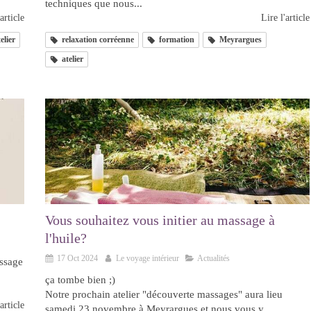
techniques que nous...
article
Lire l'article
elier
relaxation corréenne
formation
Meyrargues
atelier
Vous souhaitez vous initier au massage à
l'huile?
17 Oct 2024
Le voyage intérieur
Actualités
assage
ça tombe bien ;)
Notre prochain atelier "découverte massages" aura lieu
article
samedi 23 novembre à Meyrargues et nous vous y