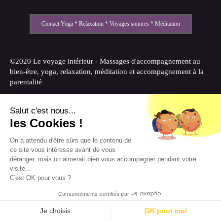
Contact Yoga * Relaxation * Voyages sonores * Méditation
©2020 Le voyage intérieur - Massages d'accompagnement au
bien-être, yoga, relaxation, méditation et accompagnement à la
parentalité
Salut c'est nous...
Plan du site
les Cookies !
Mentions légales
On a attendu d'être sûrs que le contenu de
ce site vous intéresse avant de vous
déranger, mais on aimerait bien vous accompagner pendant votre
visite...
Création et référencement du site par Simplébo
C'est OK pour vous ?
Site partenaire de
Annuaire Thérapeutes
Consentements certifiés par
MENU
Je choisis
OK pour moi
Appeler
Localisation