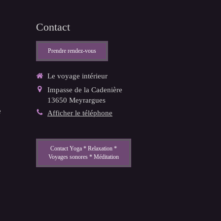
Contact
Prendre rendez-vous
Le voyage intérieur
Impasse de la Cadenière
13650
Meyrargues
e
Afficher le téléphone
Contact Yoga * Relaxation *
Voyages sonores * Méditation