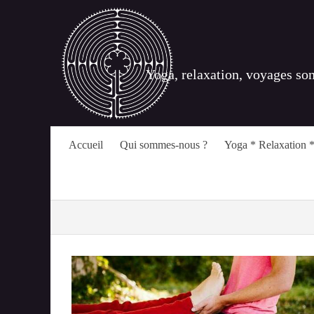
Yoga, relaxation, voyages so
Accueil
Qui sommes-nous ?
Yoga * Relaxation *