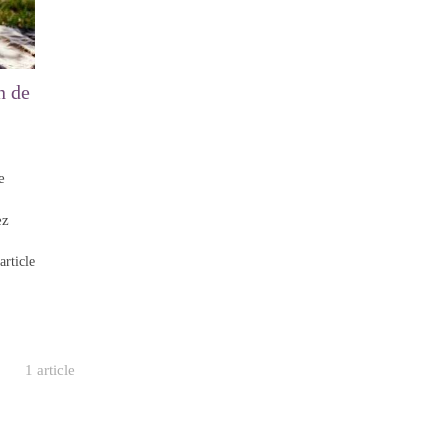
n de
e
ez
article
1 article