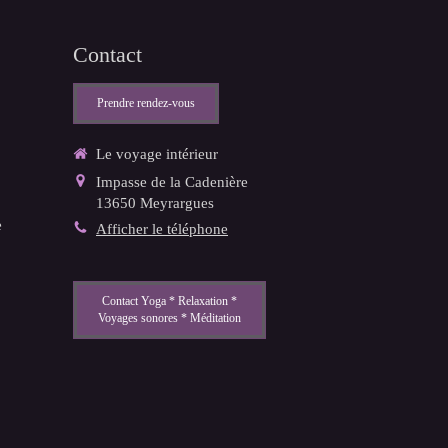
Contact
Prendre rendez-vous
Le voyage intérieur
Impasse de la Cadenière
13650
Meyrargues
e
Afficher le téléphone
Contact Yoga * Relaxation *
Voyages sonores * Méditation