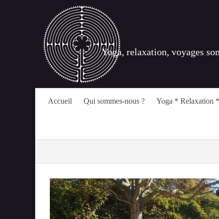
Yoga, relaxation, voyages so
Accueil
Qui sommes-nous ?
Yoga * Relaxation *