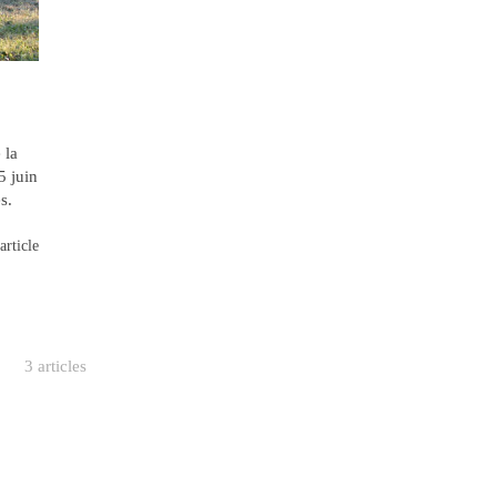
 la
5 juin
s.
article
3 articles