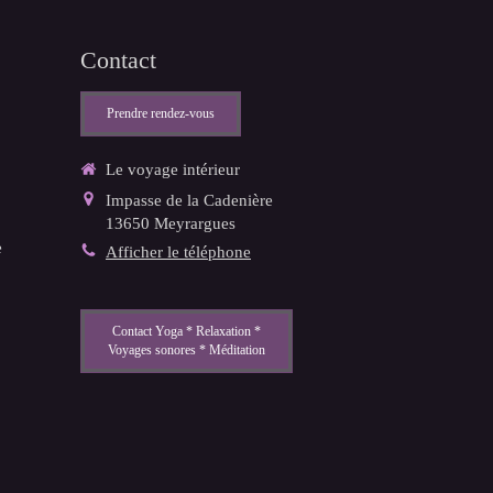
Contact
Prendre rendez-vous
Le voyage intérieur
Impasse de la Cadenière
13650
Meyrargues
e
Afficher le téléphone
Contact Yoga * Relaxation *
Voyages sonores * Méditation