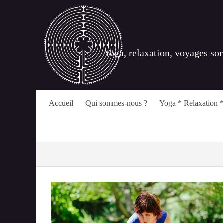
Yoga, relaxation, voyages so
Accueil
Qui sommes-nous ?
Yoga * Relaxation *