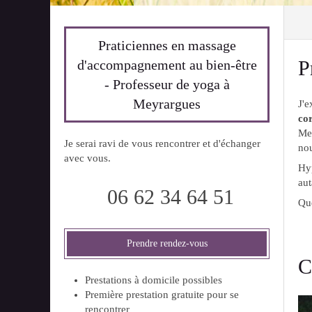
Praticiennes en massage
P
d'accompagnement au bien-être
- Professeur de yoga à
Meyrargues
J'
co
Mey
Je serai ravi de vous rencontrer et d'échanger
nou
avec vous.
Hyp
aut
06 62 34 64 51
Que
Prendre rendez-vous
C
Prestations à domicile possibles
Première prestation gratuite pour se
rencontrer