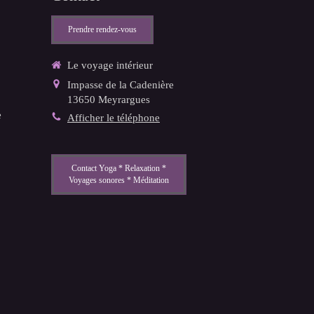
Prendre rendez-vous
Le voyage intérieur
Impasse de la Cadenière
13650
Meyrargues
e
Afficher le téléphone
Contact Yoga * Relaxation *
Voyages sonores * Méditation