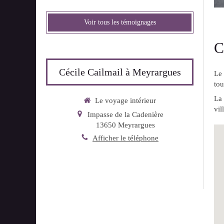
Voir tous les témoignages
C
Cécile Cailmail à Meyrargues
Le
tou
La 
Le voyage intérieur
vil
Impasse de la Cadenière
13650
Meyrargues
Afficher le téléphone