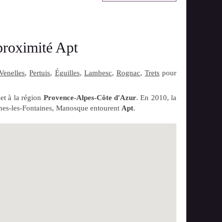
proximité Apt
Venelles
,
Pertuis
,
Éguilles
,
Lambesc
,
Rognac
,
Trets
pour
et à la région
Provence-Alpes-Côte d'Azur
. En 2010, la
Pernes-les-Fontaines, Manosque entourent
Apt
.