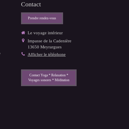
Contact
Prendre rendez-vous
Le voyage intérieur
Impasse de la Cadenière
13650
Meyrargues
e
Afficher le téléphone
Contact Yoga * Relaxation *
Voyages sonores * Méditation