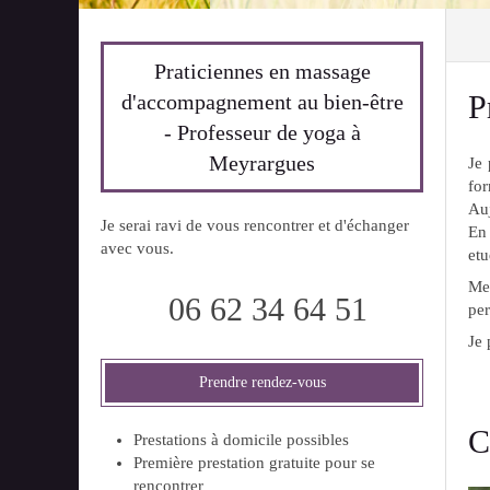
Praticiennes en massage
P
d'accompagnement au bien-être
- Professeur de yoga à
Meyrargues
Je
for
Auj
Je serai ravi de vous rencontrer et d'échanger
En 
avec vous.
etu
Mes
06 62 34 64 51
per
Je 
Prendre rendez-vous
C
Prestations à domicile possibles
Première prestation gratuite pour se
rencontrer