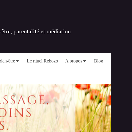
tre, parentalité et médiation
ien-être
Le rituel Rebozo
A propos
Blog