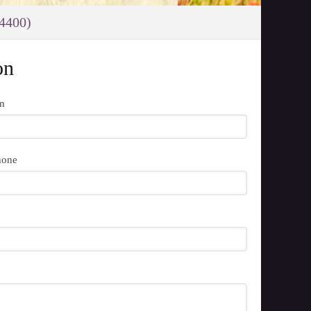
84400)
on
m
hone