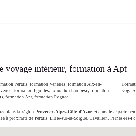
e voyage intérieur, formation à Apt
mation Pertuis
,
formation Venelles
,
formation Aix-en-
Format
ovence
,
formation Éguilles
,
formation Lambesc
,
formation
yoga A
ts
,
formation Apt
,
formation Rognac
uée dans la région
Provence-Alpes-Côte d'Azur
et dans le départemen
uée à proximité de Pertuis, L'Isle-sur-la-Sorgue, Cavaillon, Pernes-les