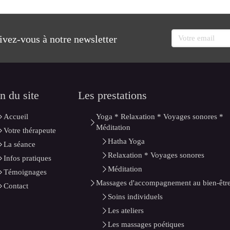
Votre email
rivez-vous à notre newsletter
n du site
Les prestations
Accueil
Yoga * Relaxation * Voyages sonores *
Méditation
Votre thérapeute
Hatha Yoga
La séance
Relaxation * Voyages sonores
Infos pratiques
Méditation
Témoignages
Massages d'accompagnement au bien-êtr
Contact
Soins individuels
Les ateliers
Les massages poétiques