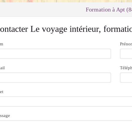
Formation à Apt (
ontacter Le voyage intérieur, formati
om
Préno
ail
Télép
et
ssage